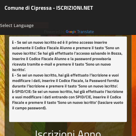
Comune di Cipressa - ISCRIZIONI.NET
Powered by
Translate
- Se sei un nuovo iscritto ed è il primo accesso inserire
solamente il Codice Fiscale Alunno e premere il tasto
'Sono un
nuovo iscritto'
. Se hai già effettuato l'accesso salvando in Bozza,
inserire il Codice Fiscale Alunno e la password provvisoria
ricevuta tramite e-mail e premere il tasto
'Sono un nuovo
iscritto'
.
- Se sei un nuovo iscritto, hai già effettuato l'iscrizione e vuoi
modificare i dati, inserire il Codice Fiscale, la Password fornita
durante l'iscrizione e premere il tasto
'Sono un nuovo iscritto'
.
-SPID/CIE: Se sei un nuovo iscritto, hai già effettuato l'iscrizione
e vuoi modificare i dati entrando con SPID/CIE, inserire il Codice
Fiscale e premere il tasto
'Sono un nuovo iscritto'
(lasciare vuoto
il campo password).
Iscrizioni Anno